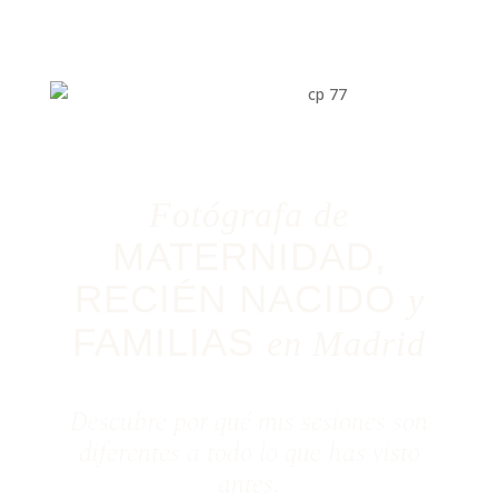
Fotógrafa de
MATERNIDAD,
RECIÉN NACIDO
y
FAMILIAS
en Madrid
Descubre por qué mis sesiones son
diferentes a todo lo que has visto
antes.